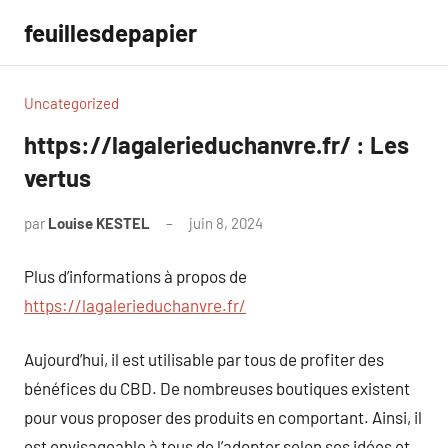
Aller
feuillesdepapier
au
contenu
Uncategorized
https://lagalerieduchanvre.fr/ : Les
vertus
par
Louise KESTEL
juin 8, 2024
Aucun
commentaire
Plus d’informations à propos de
https://lagalerieduchanvre.fr/
Aujourd’hui, il est utilisable par tous de profiter des
bénéfices du CBD. De nombreuses boutiques existent
pour vous proposer des produits en comportant. Ainsi, il
est envisageable à tous de l’adopter selon ses idées et