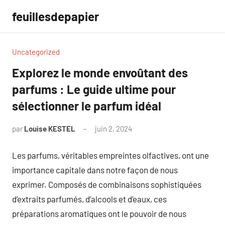
Aller
feuillesdepapier
au
contenu
Uncategorized
Explorez le monde envoûtant des
parfums : Le guide ultime pour
sélectionner le parfum idéal
par
Louise KESTEL
juin 2, 2024
Aucun
commentaire
Les parfums, véritables empreintes olfactives, ont une
importance capitale dans notre façon de nous
exprimer. Composés de combinaisons sophistiquées
d’extraits parfumés, d’alcools et d’eaux, ces
préparations aromatiques ont le pouvoir de nous