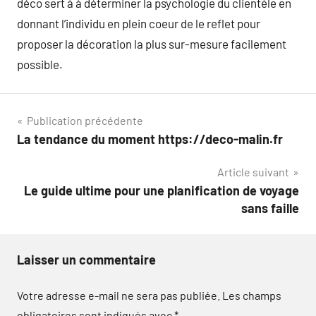
déco sert à à déterminer la psychologie du clientèle en
donnant l’individu en plein coeur de le reflet pour
proposer la décoration la plus sur-mesure facilement
possible.
Navigation
Publication précédente
La tendance du moment https://deco-malin.fr
de
Article suivant
l’article
Le guide ultime pour une planification de voyage
sans faille
Laisser un commentaire
Votre adresse e-mail ne sera pas publiée.
Les champs
obligatoires sont indiqués avec
*