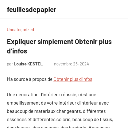
Aller
feuillesdepapier
au
contenu
Uncategorized
Expliquer simplement Obtenir plus
d’infos
par
Louise KESTEL
novembre 26, 2024
Aucun
commentaire
Ma source à propos de
Obtenir plus d’infos
Une décoration d’intérieur réussie, c’est une
embellissement de votre intérieur d’intérieur avec
beaucoup de matériaux changeants, différentes
essences et différentes coloris, beaucoup de tissus,
des rideaux, des canapés, des broderie. Beaucoup