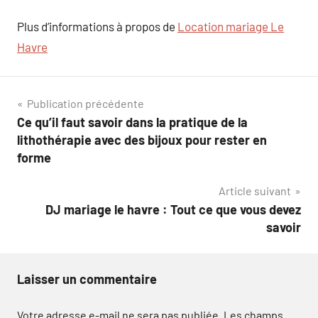
Plus d’informations à propos de
Location mariage Le
Havre
Navigation
Publication précédente
Ce qu’il faut savoir dans la pratique de la
de
lithothérapie avec des bijoux pour rester en
l’article
forme
Article suivant
DJ mariage le havre : Tout ce que vous devez
savoir
Laisser un commentaire
Votre adresse e-mail ne sera pas publiée.
Les champs