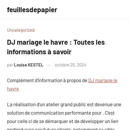
Aller
feuillesdepapier
au
contenu
Uncategorized
DJ mariage le havre : Toutes les
informations à savoir
par
Louise KESTEL
octobre 25, 2024
Aucun
commentaire
Complément d’information à propos de
DJ mariage le
havre
La réalisation d’un atelier grand public est devenue une
solution de communication performante pour . C’est
pour celle ci de se démarquer et de développer un lien
profond avec ses futurs clients, notamment sa cible.