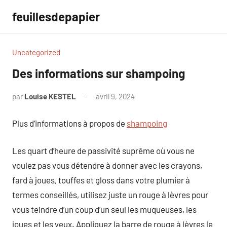
Aller
feuillesdepapier
au
contenu
Uncategorized
Des informations sur shampoing
par
Louise KESTEL
avril 9, 2024
Aucun
commentaire
Plus d’informations à propos de
shampoing
Les quart d’heure de passivité suprême où vous ne
voulez pas vous détendre à donner avec les crayons,
fard à joues, touffes et gloss dans votre plumier à
termes conseillés, utilisez juste un rouge à lèvres pour
vous teindre d’un coup d’un seul les muqueuses, les
joues et les yeux. Appliquez la barre de rouge à lèvres le