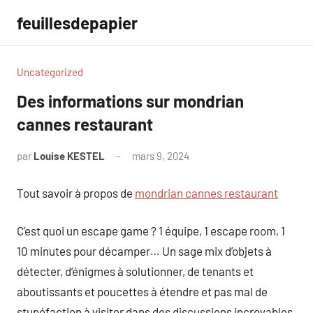
Aller
feuillesdepapier
au
contenu
Uncategorized
Des informations sur mondrian
cannes restaurant
par
Louise KESTEL
mars 9, 2024
Aucun
commentaire
Tout savoir à propos de
mondrian cannes restaurant
C’est quoi un escape game ? 1 équipe, 1 escape room, 1
10 minutes pour décamper… Un sage mix d’objets à
détecter, d’énigmes à solutionner, de tenants et
aboutissants et poucettes à étendre et pas mal de
stupéfaction à visiter dans des discussions incroyables