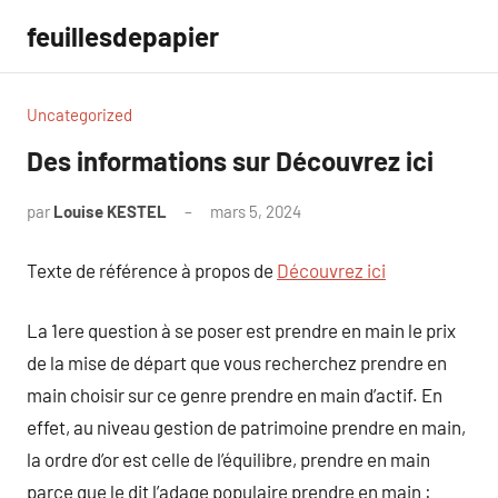
Aller
feuillesdepapier
au
contenu
Uncategorized
Des informations sur Découvrez ici
par
Louise KESTEL
mars 5, 2024
Aucun
commentaire
Texte de référence à propos de
Découvrez ici
La 1ere question à se poser est prendre en main le prix
de la mise de départ que vous recherchez prendre en
main choisir sur ce genre prendre en main d’actif. En
effet, au niveau gestion de patrimoine prendre en main,
la ordre d’or est celle de l’équilibre, prendre en main
parce que le dit l’adage populaire prendre en main :