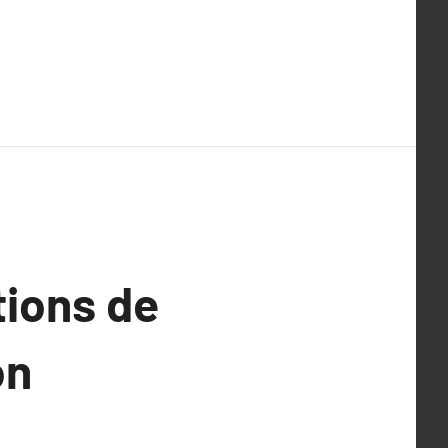
tions de
on