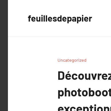
Aller
au
feuillesdepapier
contenu
Uncategorized
Découvrez
photoboot
exception