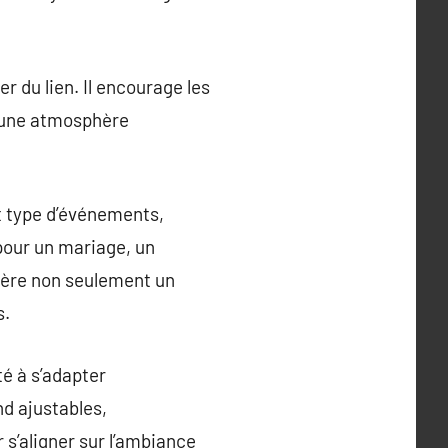
 du lien. Il encourage les
i une atmosphère
t type d’événements,
 pour un mariage, un
nsère non seulement un
s.
é à s’adapter
d ajustables,
 s’aligner sur l’ambiance