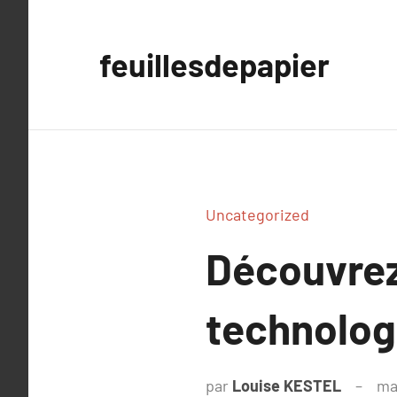
Aller
au
feuillesdepapier
contenu
Uncategorized
Découvrez
technologi
par
Louise KESTEL
ma