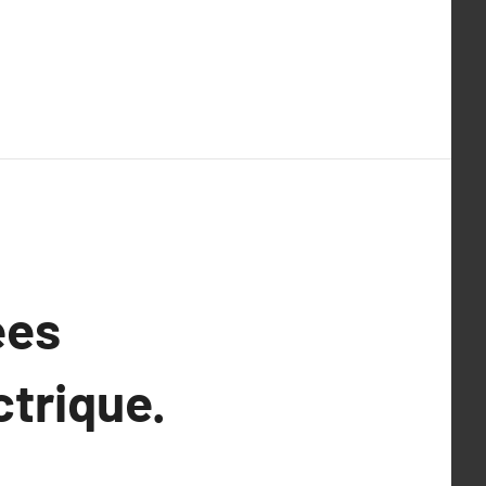
ées
ctrique.