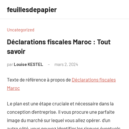
Aller
feuillesdepapier
au
contenu
Uncategorized
Déclarations fiscales Maroc : Tout
savoir
par
Louise KESTEL
mars 2, 2024
Aucun
commentaire
Texte de référence à propos de
Déclarations fiscales
Maroc
Le plan est une étape cruciale et nécessaire dans la
conception d’entreprise. Il vous procure une parfaite
image du marché sur lequel vous allez opérer. d’un
autre côté, vous pouvez identifier les risques éventuels