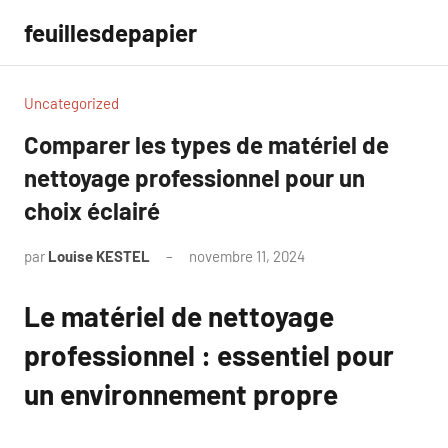
Aller
feuillesdepapier
au
contenu
Uncategorized
Comparer les types de matériel de
nettoyage professionnel pour un
choix éclairé
par
Louise KESTEL
novembre 11, 2024
Aucun
commentaire
Le matériel de nettoyage
professionnel : essentiel pour
un environnement propre