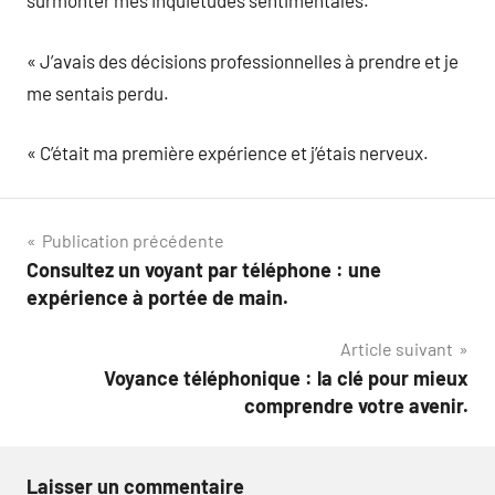
surmonter mes inquiétudes sentimentales.
« J’avais des décisions professionnelles à prendre et je
me sentais perdu.
« C’était ma première expérience et j’étais nerveux.
Navigation
Publication précédente
Consultez un voyant par téléphone : une
de
expérience à portée de main.
l’article
Article suivant
Voyance téléphonique : la clé pour mieux
comprendre votre avenir.
Laisser un commentaire