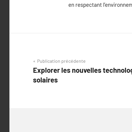
en respectant l’environne
Navigation
Publication précédente
Explorer les nouvelles technol
de
solaires
l’article