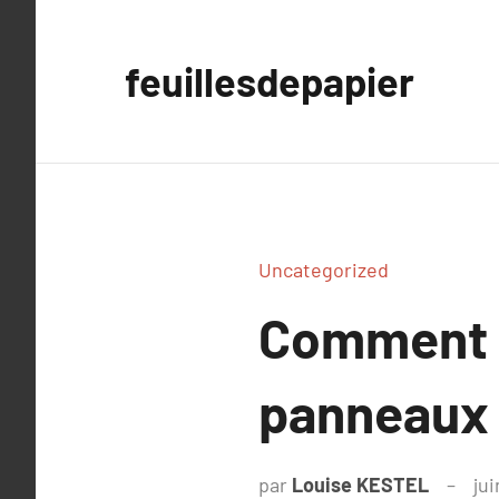
Aller
au
feuillesdepapier
contenu
Uncategorized
Comment s
panneaux 
par
Louise KESTEL
jui