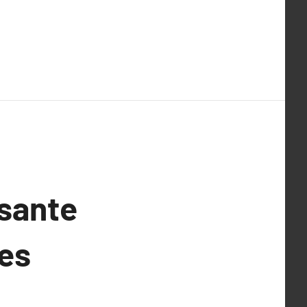
sante
des