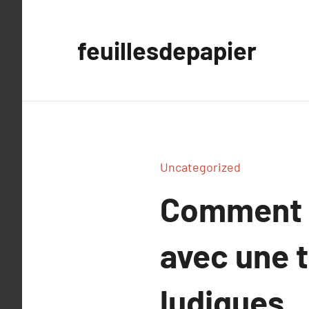
Aller
au
feuillesdepapier
contenu
Uncategorized
Comment r
avec une t
ludiques.