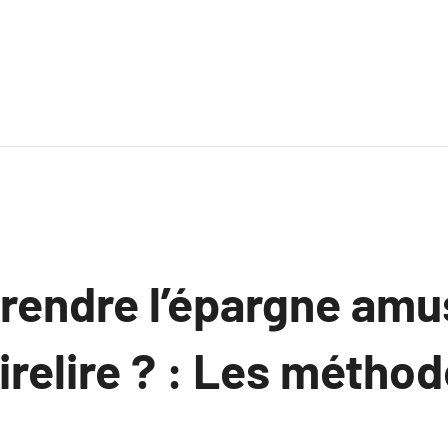
endre l’épargne amu
irelire ? : Les métho