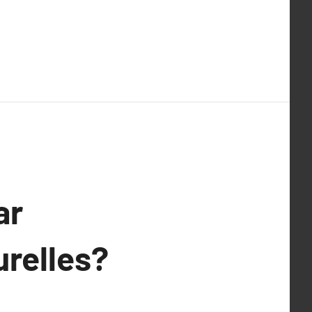
ar
urelles?