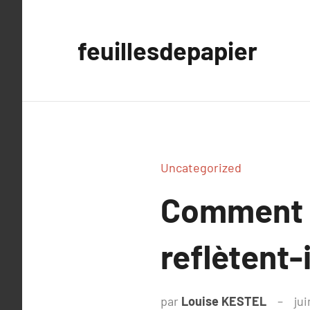
Aller
au
feuillesdepapier
contenu
Uncategorized
Comment l
reflètent-
par
Louise KESTEL
jui