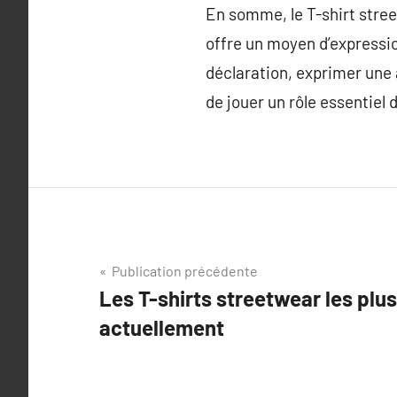
En somme, le T-shirt stree
offre un moyen d’expressio
déclaration, exprimer une 
de jouer un rôle essentiel
Navigation
Publication précédente
Les T-shirts streetwear les plu
de
actuellement
l’article