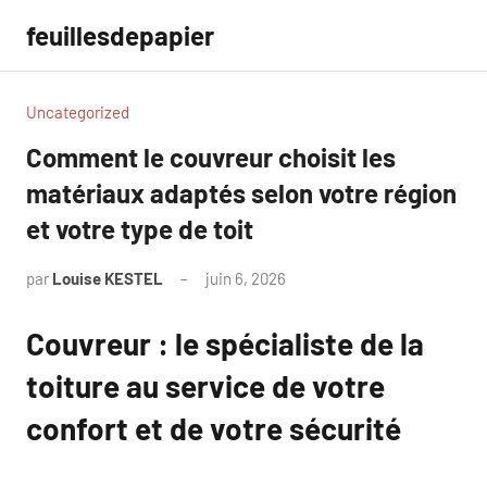
Aller
feuillesdepapier
au
contenu
Uncategorized
Comment le couvreur choisit les
matériaux adaptés selon votre région
et votre type de toit
par
Louise KESTEL
juin 6, 2026
Aucun
commentaire
Couvreur : le spécialiste de la
toiture au service de votre
confort et de votre sécurité