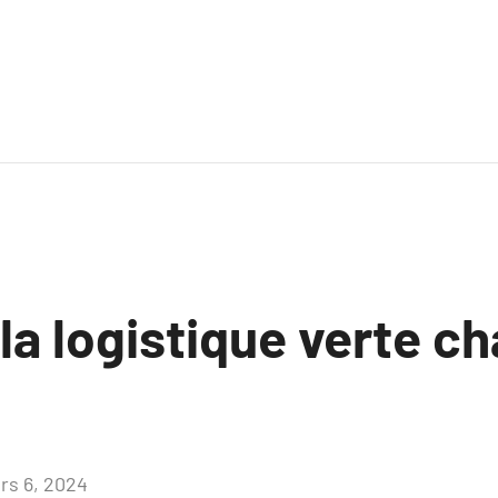
a logistique verte c
rs 6, 2024
Aucun