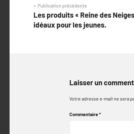
Navigation
Publication précédente
Les produits « Reine des Neig
de
idéaux pour les jeunes.
l’article
Laisser un comment
Votre adresse e-mail ne sera p
Commentaire
*