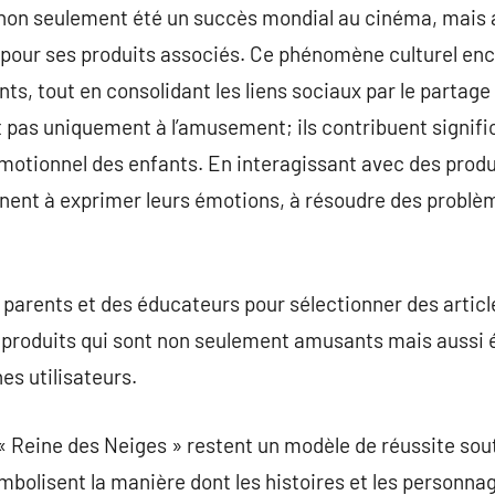
 non seulement été un succès mondial au cinéma, mais 
our ses produits associés. Ce phénomène culturel enco
ants, tout en consolidant les liens sociaux par le partag
t pas uniquement à l’amusement; ils contribuent signif
otionnel des enfants. En interagissant avec des produi
nnent à exprimer leurs émotions, à résoudre des problè
arents et des éducateurs pour sélectionner des article
de produits qui sont non seulement amusants mais aussi
es utilisateurs.
s « Reine des Neiges » restent un modèle de réussite so
symbolisent la manière dont les histoires et les personn