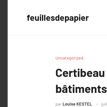
Aller
au
feuillesdepapier
contenu
Uncategorized
Certibeau
bâtiments
par
Louise KESTEL
jui