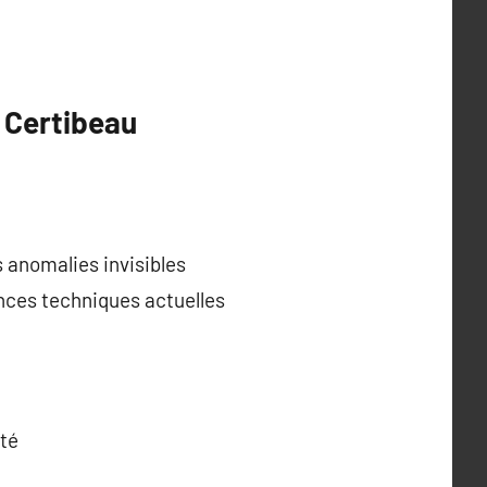
n Certibeau
s anomalies invisibles
nces techniques actuelles
ité