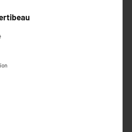
ertibeau
é
tion