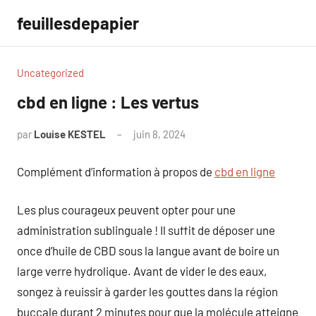
Aller
feuillesdepapier
au
contenu
Uncategorized
cbd en ligne : Les vertus
par
Louise KESTEL
juin 8, 2024
Aucun
commentaire
Complément d’information à propos de
cbd en ligne
Les plus courageux peuvent opter pour une
administration sublinguale ! Il suffit de déposer une
once d’huile de CBD sous la langue avant de boire un
large verre hydrolique. Avant de vider le des eaux,
songez à reuissir à garder les gouttes dans la région
buccale durant 2 minutes pour que la molécule atteigne