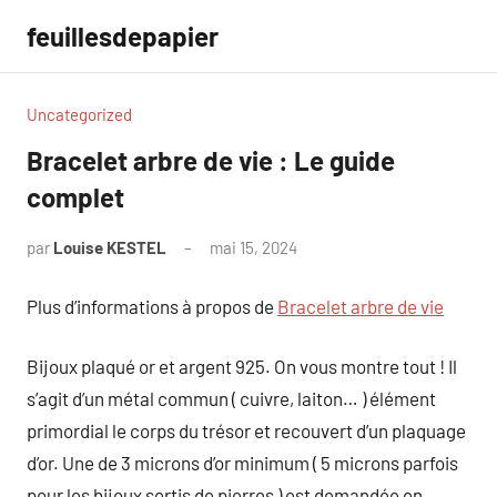
Aller
feuillesdepapier
au
contenu
Uncategorized
Bracelet arbre de vie : Le guide
complet
par
Louise KESTEL
mai 15, 2024
Aucun
commentaire
Plus d’informations à propos de
Bracelet arbre de vie
Bijoux plaqué or et argent 925. On vous montre tout ! Il
s’agit d’un métal commun ( cuivre, laiton… ) élément
primordial le corps du trésor et recouvert d’un plaquage
d’or. Une de 3 microns d’or minimum ( 5 microns parfois
pour les bijoux sertis de pierres ) est demandée en