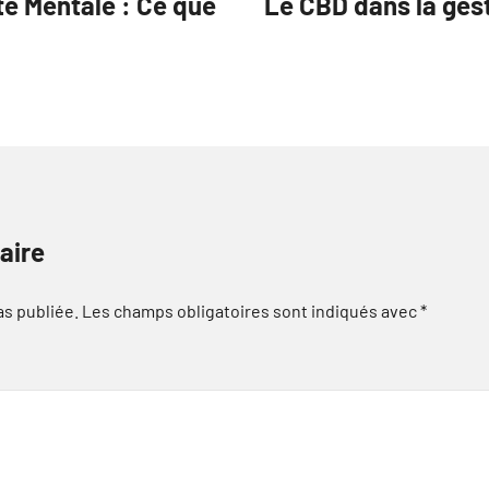
té Mentale : Ce que
Le CBD dans la gest
aire
as publiée.
Les champs obligatoires sont indiqués avec
*