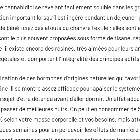
cannabidiol se révélant facilement soluble dans les grai
ion important lorsqu’il est ingéré pendant un déjeuner, 
e bénéficiez des atouts du chanvre textile ; elles son
 sont le plus souvent proposées sous forme de tisane, r
te. il existe encore des résines, très aimées pour leurs
tales et comportent l’intégralité des principes actifs 
ication de ces hormones d’origines naturelles qui favo
nine. Il se montre assez efficace pour apaiser le systèm
sujet d’être détendu avant d’aller dormir. Un effet ad
 passer de meilleures nuits. On peut en consommer de 5
selon votre masse corporelle et vos besoins, mais atten
ques semaines pour en percevoir les effets de manière
issant comme un anti-dépresseur naturel pour traverser