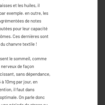
sses et les huiles, il
par exemple. en outre, les
t agrémentées de notes
éputées pour leur capacité
 arômes. Ces dernières sont
du chanvre textile !
risent le sommeil, comme
e nerveux de façon
oucissant, sans dépendance,
 à 10mg par jour, en
tion, il faut dans
 optimale. On parle donc
 une période de stress ou