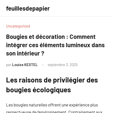
Aller
feuillesdepapier
au
contenu
Uncategorized
Bougies et décoration : Comment
intégrer ces éléments lumineux dans
son intérieur ?
par
Louise KESTEL
septembre 3, 2025
Aucun
commentaire
Les raisons de privilégier des
bougies écologiques
Les bougies naturelles offrent une expérience plus
respectueuse de l’environnement. Contrairement aux