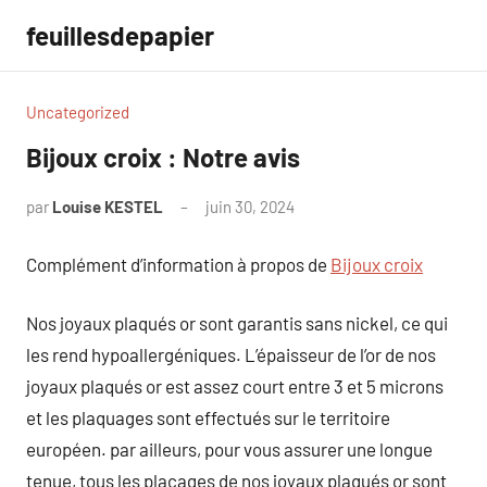
Aller
feuillesdepapier
au
contenu
Uncategorized
Bijoux croix : Notre avis
par
Louise KESTEL
juin 30, 2024
Aucun
commentaire
Complément d’information à propos de
Bijoux croix
Nos joyaux plaqués or sont garantis sans nickel, ce qui
les rend hypoallergéniques. L’épaisseur de l’or de nos
joyaux plaqués or est assez court entre 3 et 5 microns
et les plaquages sont effectués sur le territoire
européen. par ailleurs, pour vous assurer une longue
tenue, tous les placages de nos joyaux plaqués or sont