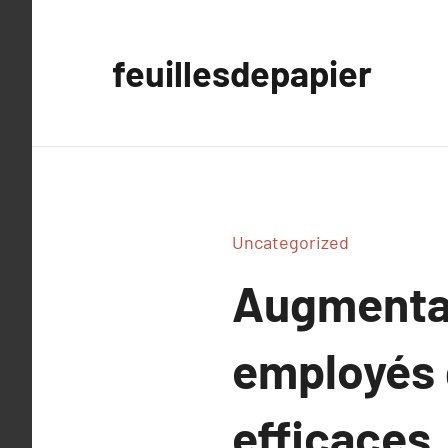
Aller
au
feuillesdepapier
contenu
Uncategorized
Augmentat
employés 
efficaces.