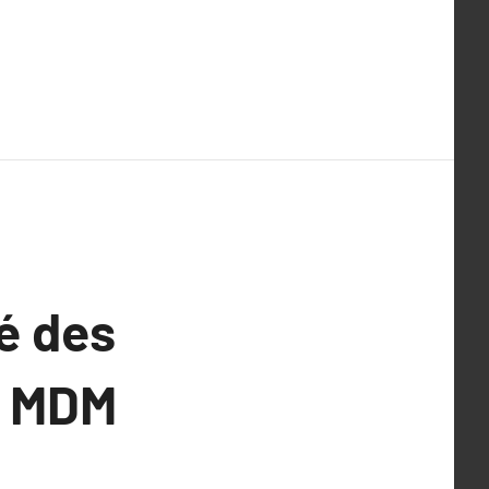
é des
s MDM