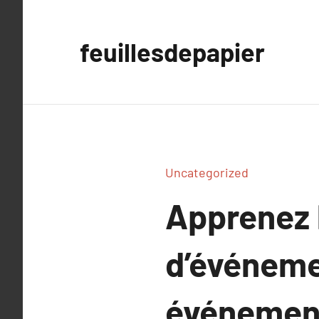
Aller
au
feuillesdepapier
contenu
Uncategorized
Apprenez l
d’événeme
événemen