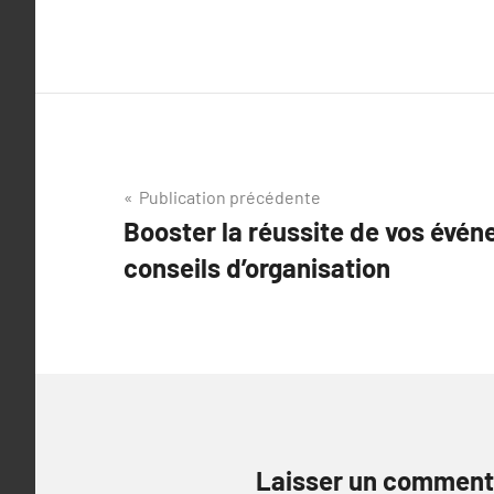
Navigation
Publication précédente
Booster la réussite de vos évé
de
conseils d’organisation
l’article
Laisser un comment