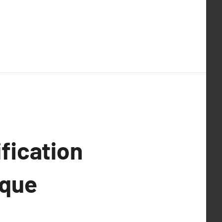
ification
aque