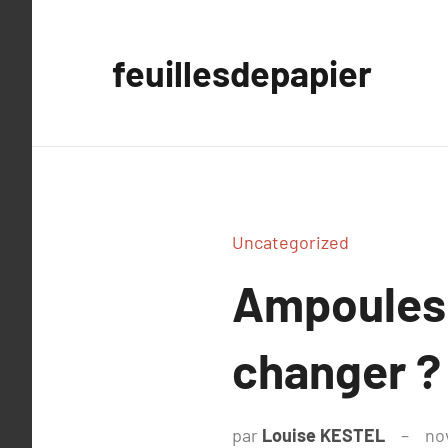
Aller
au
feuillesdepapier
contenu
Uncategorized
Ampoules p
changer ?
par
Louise KESTEL
no