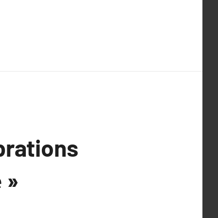
brations
 »