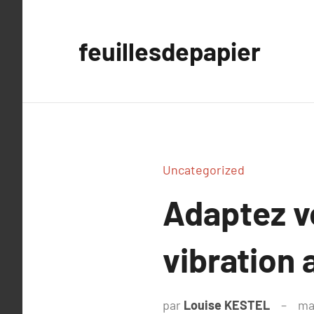
Aller
au
feuillesdepapier
contenu
Uncategorized
Adaptez vo
vibration 
par
Louise KESTEL
ma