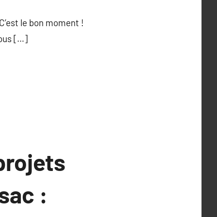
 C’est le bon moment !
ous […]
projets
sac :