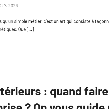
ût 7, 2026
Aucun
commentaire
 qu’un simple métier, c’est un art qui consiste à façonn
hétiques. Que […]
térieurs : quand faire
rise ? On vous guide 