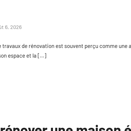
ût 6, 2026
Aucun
commentaire
de travaux de rénovation est souvent perçu comme une 
son espace et la […]
énover une maison é