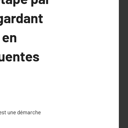
 gardant
 en
quentes
C’est une démarche