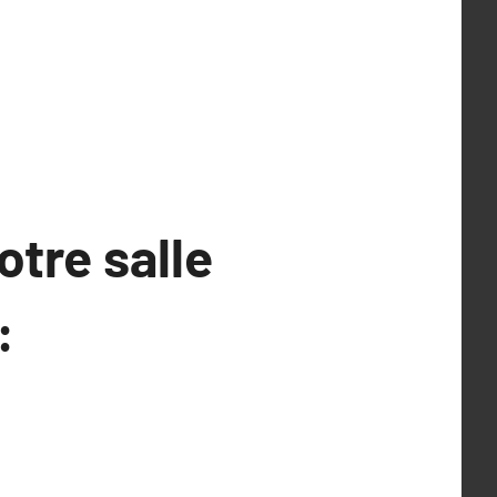
tre salle
: